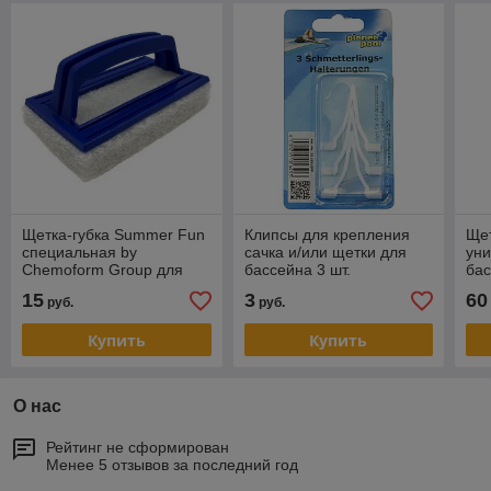
Щетка-губка Summer Fun
Клипсы для крепления
Ще
специальная by
сачка и/или щетки для
уни
Chemoform Group для
бассейна 3 шт.
ба
чистки стен бассейна
15
3
60
руб.
руб.
Купить
Купить
О нас
Рейтинг не сформирован
Менее 5 отзывов за последний год