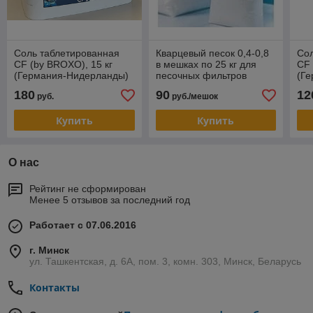
Соль таблетированная
Кварцевый песок 0,4-0,8
Со
CF (by BROXO), 15 кг
в мешках по 25 кг для
CF 
(Германия-Нидерланды)
песочных фильтров
(Г
180
90
12
руб.
руб./мешок
Купить
Купить
О нас
Рейтинг не сформирован
Менее 5 отзывов за последний год
Работает с 07.06.2016
г. Минск
ул. Ташкентская, д. 6А, пом. 3, комн. 303, Минск, Беларусь
Контакты