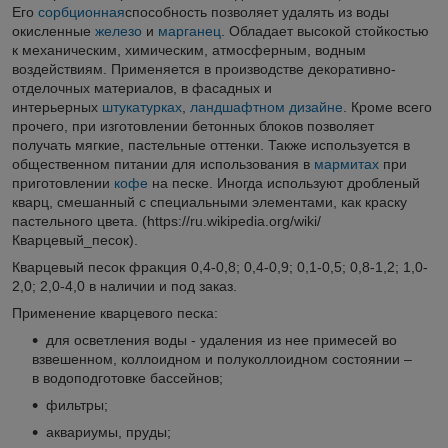
Его
сорбционная
способность позволяет удалять из воды
окисленные
железо
и
марганец
. Обладает высокой стойкостью
к механическим, химическим, атмосферным, водным
воздействиям. Применяется в производстве декоративно-
отделочных материалов, в фасадных и
интерьерных
штукатурках
,
ландшафтном дизайне
. Кроме всего
прочего, при изготовлении бетонных блоков позволяет
получать мягкие, пастельные оттенки. Также используется в
общественном питании для использования в
мармитах
при
приготовлении
кофе
на песке. Иногда используют дробленый
кварц, смешанный с специальными элементами, как краску
пастельного цвета. (https://ru.wikipedia.org/wiki/
Кварцевый_песок).
Кварцевый песок фракция 0,4-0,8; 0,4-0,9; 0,1-0,5; 0,8-1,2; 1,0-
2,0; 2,0-4,0 в наличии и под заказ.
Применение кварцевого песка:
для осветления воды - удаления из нее примесей во
взвешенном, коллоидном и полуколлоидном состоянии –
в водоподготовке бассейнов;
фильтры;
аквариумы, пруды;