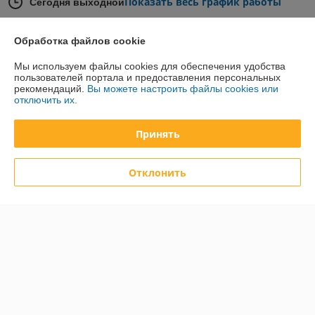
Показать весь график работы
Сегодня выходной
Обработка файлов cookie
Отзывы о магазине
Мы используем файлы cookies для обеспечения удобства
14 отзывов за всё время
пользователей портала и предоставления персональных
рекомендаций.
Вы можете настроить файлы cookies или
отключить их.
Покупатель
09.06.2026
Отлично
Принять
Сделка подтверждена через корзину
Отклонить
Покупатель
12.06.2025
Отлично
Показать все отзывы
О нас