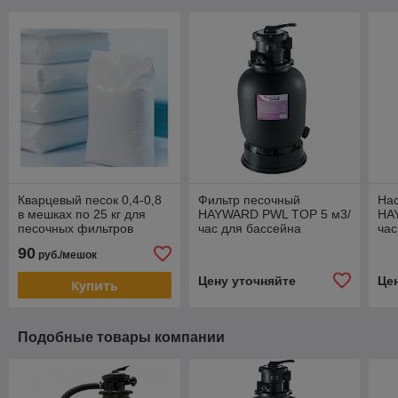
Кварцевый песок 0,4-0,8
Фильтр песочный
Нас
в мешках по 25 кг для
HAYWARD PWL TOP 5 м3/
HA
песочных фильтров
час для бассейна
час
90
руб./мешок
Цену уточняйте
Це
Купить
Подобные товары компании