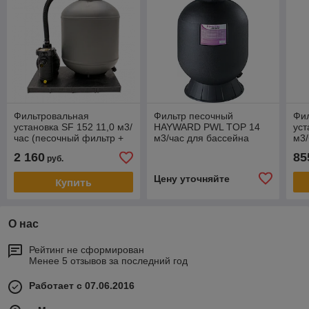
Фильтровальная
Фильтр песочный
Фи
установка SF 152 11,0 м3/
HAYWARD PWL TOP 14
уст
час (песочный фильтр +
м3/час для бассейна
м3/
насос циркуляции) для
+ н
2 160
85
руб.
бассейна (Германия)
бас
Цену уточняйте
Купить
О нас
Рейтинг не сформирован
Менее 5 отзывов за последний год
Работает с 07.06.2016