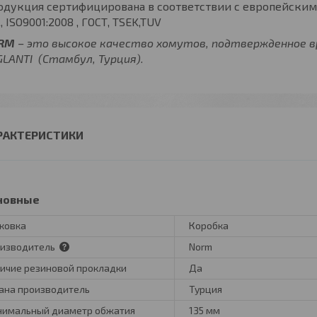
одукция сертифицирована в соответствии с европейским
L, ISO9001:2008 , ГОСТ, TSEK,TUV
RM
– это высокое качество хомутов, подтвержденное 
LANTI (Стамбул, Турция).
РАКТЕРИСТИКИ
новные
ковка
Коробка
изводитель
Norm
ичие резиновой прокладки
Да
ана производитель
Турция
имальный диаметр обжатия
135 мм