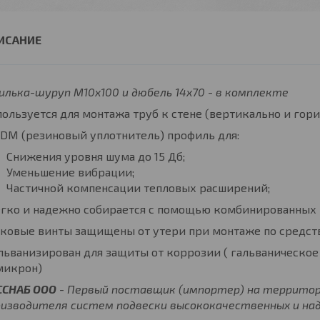
лька-шуруп М10х100 и дюбель 14х70 - в комплекте
ользуется для монтажа труб к стене (вертикально и гориз
PDM (резиновый уплотнитель) профиль для:
Снижения уровня шума до 15 Дб;
Уменьшение вибрации;
Частичной компенсации тепловых расширений;
егко и надежно собирается с помощью комбинированных 
оковые винты защищены от утери при монтаже по средс
альванизирован для защиты от коррозии ( гальваническ
микрон)
ССНАБ ООО
- Первый поставщик (импортер) на территор
оизводителя систем подвески высококачественных и на