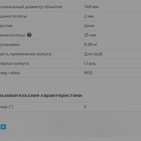
симальный диаметр обжатия
148 мм
щина полосы
2 мм
рытие
Цинк
ина полосы
25 мм
 упаковки
6.98 кг
асть применения хомута
Для труб
ериал хомута
Сталь
мер гайки
М10
льзовательские характеристики
мер (")
5