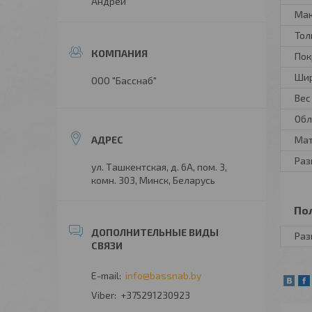
Андрей
Мак
Тол
Пок
Шир
ООО "Басснаб"
Вес
Обл
Мат
Раз
ул. Ташкентская, д. 6А, пом. 3,
комн. 303, Минск, Беларусь
По
Раз
info@bassnab.by
+375291230923