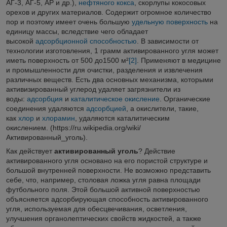
АГ-3, АГ-5, АР и др.),
нефтяного кокса
, скорлупы кокосовых
орехов и других материалов. Содержит огромное количество
пор и поэтому имеет очень большую
удельную поверхность
на
единицу массы, вследствие чего обладает
высокой
адсорбционной способностью
. В зависимости от
технологии изготовления, 1 грамм активированного угля может
иметь поверхность от 500 до1500 м²
[2]
. Применяют в медицине
и промышленности для очистки, разделения и извлечения
различных веществ. Есть два основных механизма, которыми
активизированный углерод удаляет загрязнители из
воды:
адсорбция
и
каталитическое
окисление
. Органические
соединения удаляются
адсорбцией
, а окислители, такие,
как
хлор
и
хлорамин
, удаляются каталитическим
окислением. (https://ru.wikipedia.org/wiki/
Активированный_уголь).
Как действует
активированный уголь
? Действие
активированного угля основано на его пористой структуре и
большой внутренней поверхности. Не возможно представить
себе, что, например, столовая ложка угля равна площади
футбольного поля. Этой большой активной поверхностью
объясняется адсорбирующая способность активированного
угля, используемая для обесцвечивания, осветления,
улучшения органолептических свойств жидкостей, а также