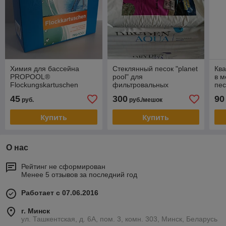
Химия для бассейна
Стеклянный песок "planet
Ква
PROPOOL®
pool" для
в м
Flockungskartuschen
фильтровальных
пе
4x125g, 0,5 кг, флокулянт
установок 0,4-1,0 мм,
45
300
90
руб.
руб./мешок
в картриджах, Чехия
мешок 20 кг
Купить
Купить
О нас
Рейтинг не сформирован
Менее 5 отзывов за последний год
Работает с 07.06.2016
г. Минск
ул. Ташкентская, д. 6А, пом. 3, комн. 303, Минск, Беларусь