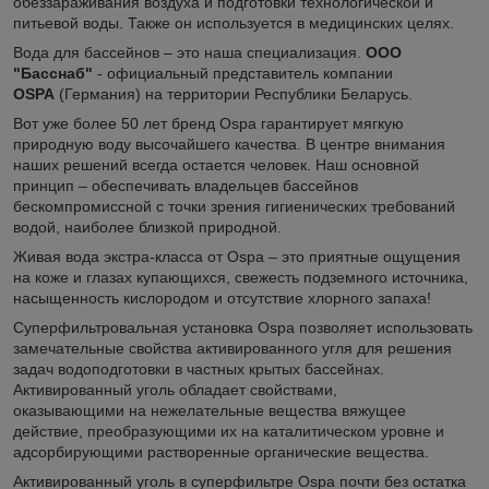
обеззараживания воздуха и подготовки технологической и
питьевой воды. Также он используется в медицинских целях.
Вода для бассейнов – это наша специализация.
ООО
"Басснаб"
- официальный представитель компании
OSPA
(Германия) на территории Республики Беларусь.
Вот уже более 50 лет бренд Ospa гарантирует мягкую
природную воду высочайшего качества. В центре внимания
наших решений всегда остается человек. Наш основной
принцип – обеспечивать владельцев бассейнов
бескомпромиссной с точки зрения гигиенических требований
водой, наиболее близкой природной.
Живая вода экстра-класса от Ospa – это приятные ощущения
на коже и глазах купающихся, свежесть подземного источника,
насыщенность кислородом и отсутствие хлорного запаха!
Суперфильтровальная установка Ospa позволяет использовать
замечательные свойства активированного угля для решения
задач водоподготовки в частных крытых бассейнах.
Активированный уголь обладает свойствами,
оказывающими на нежелательные вещества вяжущее
действие, преобразующими их на каталитическом уровне и
адсорбирующими растворенные органические вещества.
Активированный уголь в суперфильтре Ospa почти без остатка