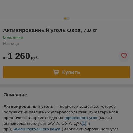
Активированный уголь Ospa, 7.0 кг
В наличии
Розница
1 260
от
руб.
Купить
Описание
Активированный уголь
— пористое вещество, которое
получают из различных углеродосодержащих материалов
органического происхождения:
древесного угля
(марки
активированного угля БАУ-А, ОУ-А, ДАК
[1]
и
др.),
каменноугольного кокса
(марки активированного угля