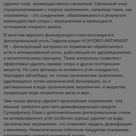
удаляет хлор, преимущественно связанный. Связанный хлор
(прореагировавшие с хлором загрязнения, например такие, как
хлорамины) – это соединение, образовавшееся в результате
взаимодействия хлора с загрязнением и являющееся
источником хлорного запаха.
В качестве верхнего фильтрующего слоя используется
фильтровальный уголь Гидроантрацит H (HYDRO-ANTHRASIT
H) – фильтрующий материал из термически обработанного
угля и активированный уголь, работающие по адсорбционному
и каталитическому принципу. Такие материалы позволяют
эффективно удалять привкус хлора и других посторонних
веществ. На слое фильтра из активного угля осаждаются,
благодаря абсорбции, не только органические загрязнения,
удаляющиеся путем механической фильтрации, но и
растворенные в воде органические загрязнения, и вещества,
придающие воде неприятные запах и вкус.
Чем лучше фильтр удаляет органические загрязнения, тем
меньше требуется для него дезинфицирующих средств.
Суперфильтр Ospa с дополнительным фильтровальным слоем
из активированного угля особенно хорошо удаляет из воды
органические загрязнения, что позволяет сводить дезинфекцию
к минимуму. Нежелательным побочным продуктам (например,
хлораминам) ставится надежный заслон.