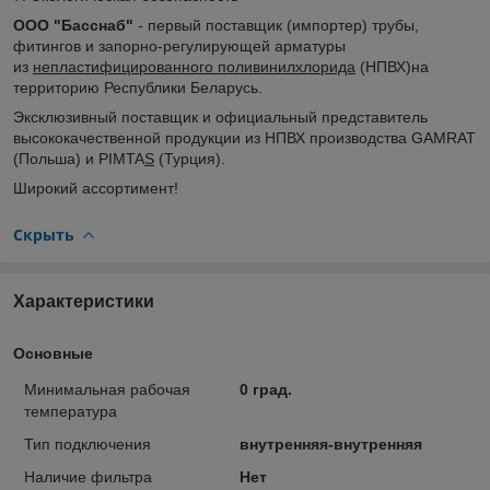
ООО "Басснаб"
- первый поставщик (импортер) трубы,
фитингов и запорно-регулирующей арматуры
из
непластифицированного поливинилхлорида
(НПВХ)на
территорию Республики Беларусь.
Эксклюзивный поставщик и официальный представитель
высококачественной продукции из НПВХ производства GAMRAT
(Польша) и PIMTA
S
(Турция).
Широкий ассортимент!
Скрыть
Характеристики
Основные
Минимальная рабочая
0 град.
температура
Тип подключения
внутренняя-внутренняя
Наличие фильтра
Нет