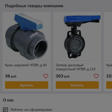
Подобные товары компании
Кран шаровой НПВХ д.40
Затвор дисковый
Кр
поворотный НПВХ д.110
39
303
15
руб.
руб.
Купить
Купить
О нас
Рейтинг не сформирован