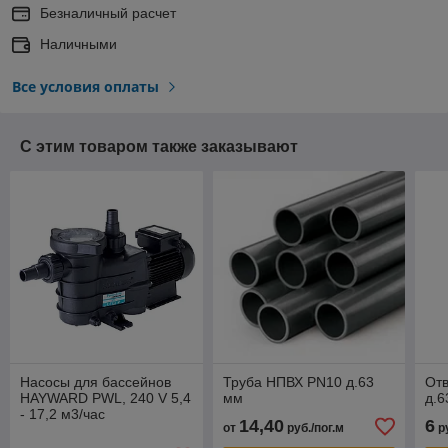
Безналичный расчет
Наличными
Все условия оплаты
С этим товаром также заказывают
Насосы для бассейнов
Труба НПВХ PN10 д.63
Отв
HAYWARD PWL, 240 V 5,4
мм
д.6
- 17,2 м3/час
14,40
6
от
руб./пог.м
р