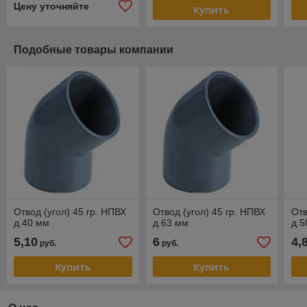
Цену уточняйте
Купить
Подобные товары компании
Отвод (угол) 45 гр. НПВХ
Отвод (угол) 45 гр. НПВХ
Отв
д.40 мм
д.63 мм
д.5
5,10
6
4,
руб.
руб.
Купить
Купить