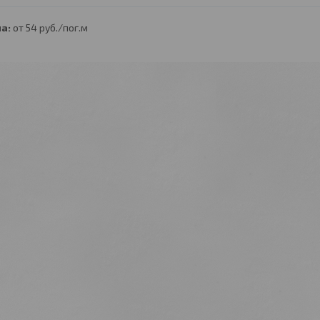
а:
от 54
руб.
/пог.м