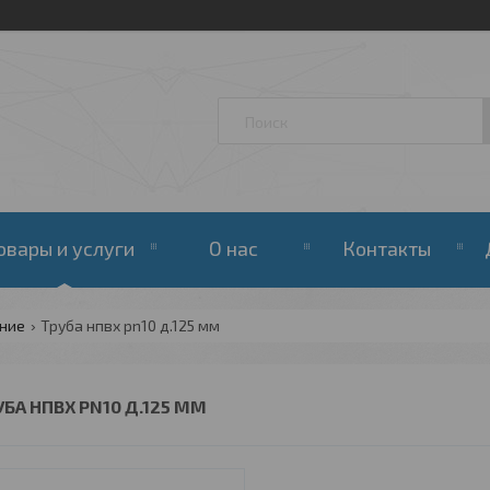
овары и услуги
О нас
Контакты
ение
Труба нпвх pn10 д.125 мм
УБА НПВХ PN10 Д.125 ММ