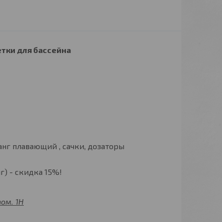
тки для бассейна
нг плавающий , сачки, дозаторы
г) - скидка 15%!
пом. 1Н