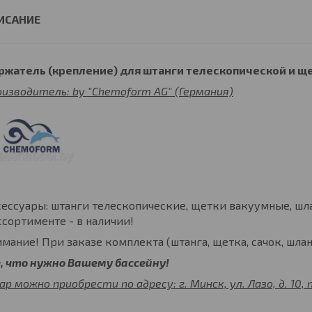
ржатель (крепление) для штанги телескопической и ще
изводитель: by "Chemoform AG" (Германия)
ессуары: штанги телескопические, щетки вакуумные, шла
ссортименте - в наличии!
мание! При заказе комплекта (штанга, щетка, сачок, шлан
е, что нужно Вашему бассейну!
ар можно приобрести по адресу: г. Минск, ул. Лазо, д. 10, 