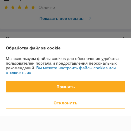
Отлично
Показать все отзывы
О нас
Обработка файлов cookie
Контакты
Мы используем файлы cookies для обеспечения удобства
пользователей портала и предоставления персональных
Доставка и оплата
рекомендаций.
Вы можете настроить файлы cookies или
отключить их.
График работы
Принять
Полная версия сайта
Отклонить
Политика обработки cookies
Сайт создан на платформе Deal.by