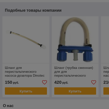
Подобные товары компании
Шланг для
Шланг (трубка сменная)
Шл
перистальтического
для для
пер
насоса-дозатора Dinotec
перистальтического
нас
dinodos 6,0х4,0мм (длина
насоса-дозатора с
1,6
150
420
21
руб.
руб.
115 мм), 1,5 л/час
держателем PS 138-
3,2x1,6 Ph
Купить
Купить
О нас