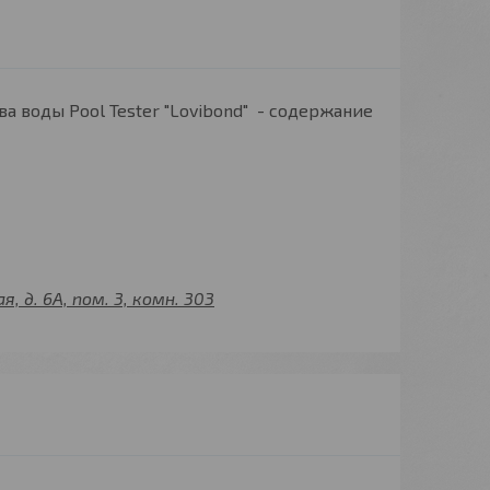
а воды Pool Tester "Lovibond" - содержание
 д. 6А, пом. 3, комн. 303