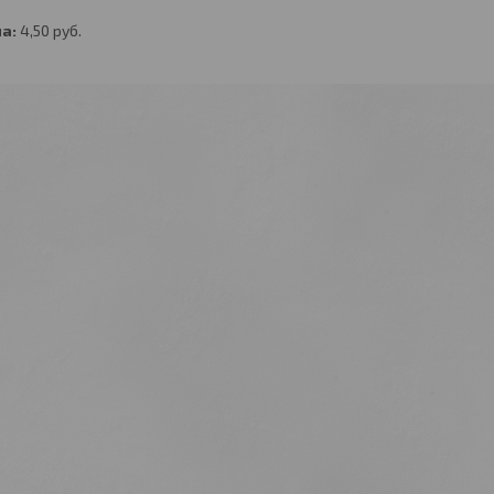
а:
4,50
руб.