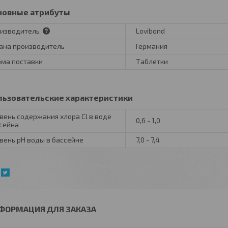
новные атрибуты
изводитель
Lovibond
ана производитель
Германия
ма поставки
Таблетки
льзовательские характеристики
вень содержания хлора Cl в воде
0,6 - 1,0
сейна
вень pH воды в бассейне
7,0 - 7,4
ФОРМАЦИЯ ДЛЯ ЗАКАЗА